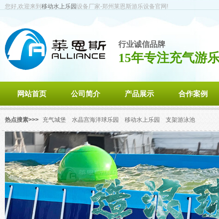
您好,欢迎来到
移动水上乐园
设备厂家-郑州莱恩斯游乐设备官网!
行业诚信品牌
15年专注充气游
网站首页
公司简介
产品展示
合作案例
热点搜素>>>
充气城堡
水晶宫海洋球乐园
移动水上乐园
支架游泳池