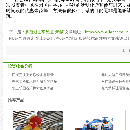
次投资者可以在园区内举办一些列的活动让游客参与进来，
时间段的优惠体验等，方法有很多种，做的目的无非是能够
玩。
下一篇：
脚踏过山车见证“亲爹”
文章地址：
http://www.allianceyoul
园,充气蹦蹦床,水上乐园设备,充气城堡;如需转载请注明本文来源出
上一
投资收益分析
拓展竞技类游乐设备有哪些
无动力游乐项目受
充气水滑梯承担起游客的快乐
网红蹦蹦云适合哪
水上乐园游乐探索创新求变
充气滑梯让经营游
推荐产品