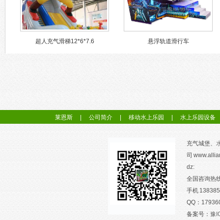
超人充气滑梯12*6*7.6
悬浮轨道滑行车
莱恩斯
|
公司简介
|
移动水上乐园
|
水上乐园设备
充气城堡、
司 www.allia
dz:
全国咨询热线：
手机 138385
QQ：1793605
备案号：
豫I