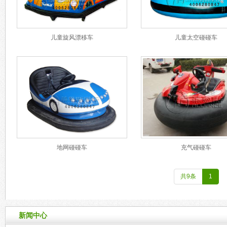
儿童旋风漂移车
儿童太空碰碰车
地网碰碰车
充气碰碰车
共9条
1
新闻中心