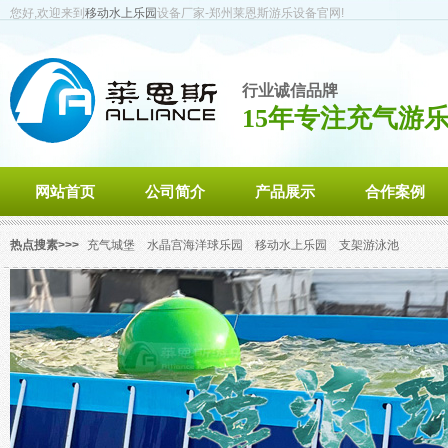
您好,欢迎来到
移动水上乐园
设备厂家-郑州莱恩斯游乐设备官网!
行业诚信品牌
15年专注充气游
网站首页
公司简介
产品展示
合作案例
热点搜素>>>
充气城堡
水晶宫海洋球乐园
移动水上乐园
支架游泳池