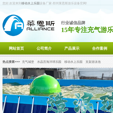
您好,欢迎来到
移动水上乐园
设备厂家-郑州莱恩斯游乐设备官网!
行业诚信品牌
15年专注充气游
网站首页
公司简介
产品展示
合作案例
热点搜素>>>
充气城堡
水晶宫海洋球乐园
移动水上乐园
支架游泳池