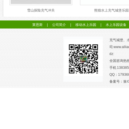
雪山探险充气冲关
熊猫水上充气城堡乐园
莱恩斯
|
公司简介
|
移动水上乐园
|
水上乐园设备
充气城堡、
司 www.allia
dz:
全国咨询热线：
手机 138385
QQ：1793605
备案号：
豫I