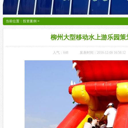
当前位置：
投资案例
>
柳州大型移动水上游乐园策
人气：
648
发表时间：2016-12-06 16:58:12