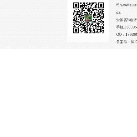
司 www.allia
dz:
全国咨询热线：
手机 138385
QQ：1793605
备案号：
豫I