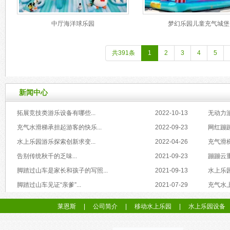
中厅海洋球乐园
梦幻乐园儿童充气城堡
共391条
1
2
3
4
5
新闻中心
拓展竞技类游乐设备有哪些...
2022-10-13
无动力游
充气水滑梯承担起游客的快乐...
2022-09-23
网红蹦蹦
水上乐园游乐探索创新求变...
2022-04-26
充气滑梯
告别传统秋千的乏味...
2021-09-23
蹦蹦云重
脚踏过山车是家长和孩子的写照...
2021-09-13
水上乐园
脚踏过山车见证“亲爹”...
2021-07-29
充气水上
莱恩斯
|
公司简介
|
移动水上乐园
|
水上乐园设备