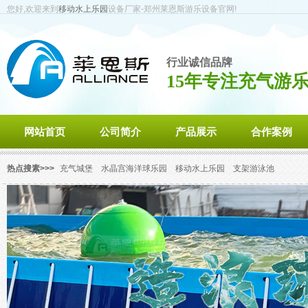
您好,欢迎来到
移动水上乐园
设备厂家-郑州莱恩斯游乐设备官网!
行业诚信品牌
15年专注充气游
网站首页
公司简介
产品展示
合作案例
热点搜素>>>
充气城堡
水晶宫海洋球乐园
移动水上乐园
支架游泳池