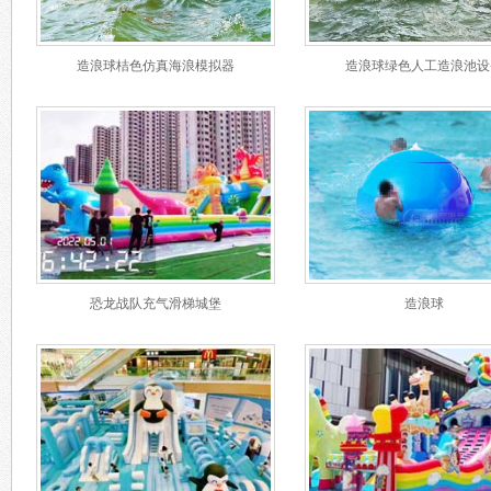
造浪球桔色仿真海浪模拟器
造浪球绿色人工造浪池设
恐龙战队充气滑梯城堡
造浪球