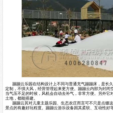
蹦蹦云乐园在结构设计上不同与普通充气蹦蹦床，是长久
定制，不惧大风，经营管理起来更方便。蹦蹦云内部为封闭
当气压不足的时候，风机会自动去补气，非常方便。另外它
土地，都能搭建。
蹦蹦云其对儿童主题乐园、生态农庄而言可不只是点缀这
景点的有趣好玩程度。蹦蹦云游乐设备因其柔软、互动性好