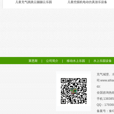
儿童充气跳跳云蹦蹦云乐园
儿童挖掘机电动仿真游乐设备
莱恩斯
|
公司简介
|
移动水上乐园
|
水上乐园设备
充气城堡、
司 www.allia
dz:
全国咨询热线：
手机 138385
QQ：1793605
备案号：
豫I