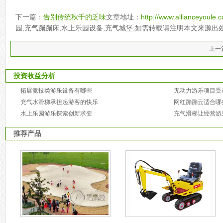
下一篇：
告别传统秋千的乏味
文章地址：
http://www.allianceyoule
园,充气蹦蹦床,水上乐园设备,充气城堡;如需转载请注明本文来源出
上一
投资收益分析
拓展竞技类游乐设备有哪些
无动力游乐项目受
充气水滑梯承担起游客的快乐
网红蹦蹦云适合哪
水上乐园游乐探索创新求变
充气滑梯让经营游
推荐产品