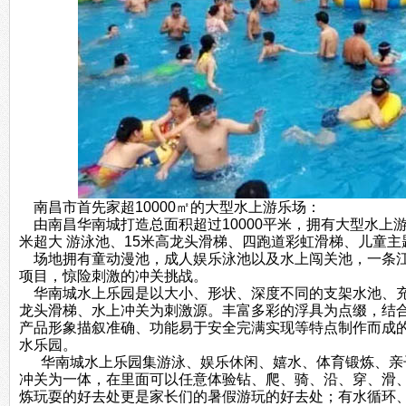
南昌市首先家超10000㎡的大型水上游乐场：
由南昌华南城打造总面积超过10000平米，拥有大型水上游
米超大 游泳池、15米高龙头滑梯、四跑道彩虹滑梯、儿童
场地拥有童动漫池，成人娱乐泳池以及水上闯关池，一条江
项目，惊险刺激的冲关挑战。
华南城水上乐园是以大小、形状、深度不同的支架水池、充
龙头滑梯、水上冲关为刺激源。丰富多彩的浮具为点缀，结
产品形象描叙准确、功能易于安全完满实现等特点制作而成
水乐园。
华南城水上乐园集游泳、娱乐休闲、嬉水、体育锻炼、亲子
冲关为一体，在里面可以任意体验钻、爬、骑、沿、穿、滑
炼玩耍的好去处更是家长们的暑假游玩的好去处；有水循环