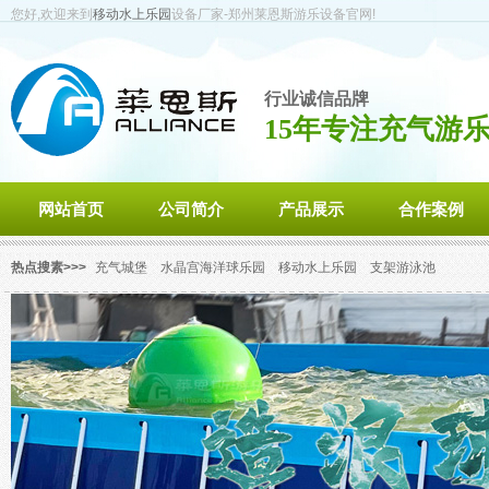
您好,欢迎来到
移动水上乐园
设备厂家-郑州莱恩斯游乐设备官网!
行业诚信品牌
15年专注充气游
网站首页
公司简介
产品展示
合作案例
热点搜素>>>
充气城堡
水晶宫海洋球乐园
移动水上乐园
支架游泳池