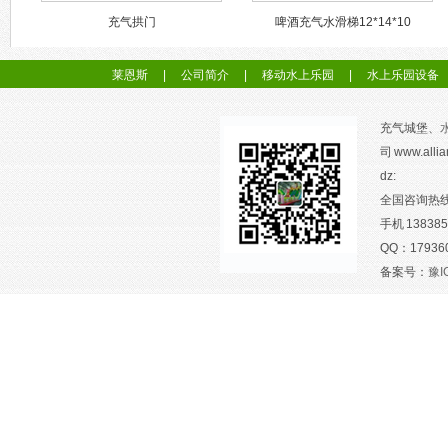
充气拱门
啤酒充气水滑梯12*14*10
莱恩斯
|
公司简介
|
移动水上乐园
|
水上乐园设备
充气城堡、
司 www.allia
dz:
全国咨询热线：
手机 138385
QQ：1793605
备案号：
豫I