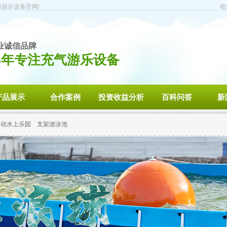
斯游乐设备官网!
收
业诚信品牌
5年专注充气游乐设备
产品展示
合作案例
投资收益分析
百科问答
新
移动水上乐园
支架游泳池