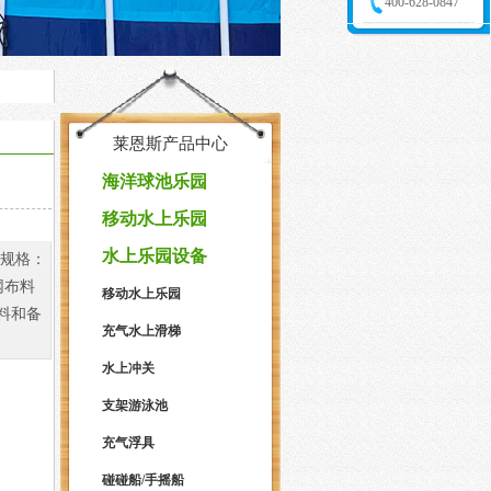
400-628-0847
莱恩斯产品中心
海洋球池乐园
移动水上乐园
水上乐园设备
品规格：
网布料
移动水上乐园
料和备
充气水上滑梯
水上冲关
支架游泳池
充气浮具
碰碰船/手摇船