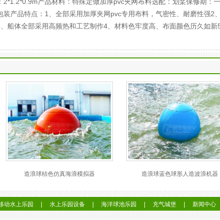
*1.2*0.9m产品材料：特殊定做加厚pvc夹网布料选配：划桨保修期：
装产品特点：1、全部采用加厚夹网pvc专用布料，气密性、耐磨性强2
3、船体全部采用高频热和工艺制作4、材料色牢度高、布面颜色历久如新
造浪球桔色仿真海浪模拟器
造浪球蓝色球形人造波浪机器
移动水上乐园
|
水上乐园设备
|
海洋球池乐园
|
充气城堡
|
新闻中心