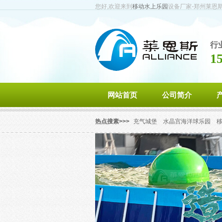
您好,欢迎来到
移动水上乐园
设备厂家-郑州莱恩
行
1
网站首页
公司简介
热点搜素>>>
充气城堡
水晶宫海洋球乐园