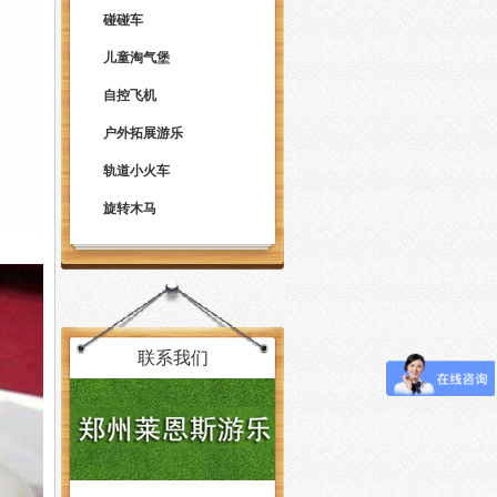
碰碰车
儿童淘气堡
自控飞机
户外拓展游乐
轨道小火车
旋转木马
联系我们