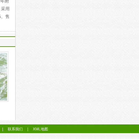
一年附
、采用
5、售
|
联系我们
|
XML地图