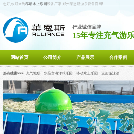
您好,欢迎来到
移动水上乐园
设备厂家-郑州莱恩斯游乐设备官网!
行业诚信品牌
15年专注充气游
网站首页
公司简介
产品展示
合作案例
热点搜素>>>
充气城堡
水晶宫海洋球乐园
移动水上乐园
支架游泳池