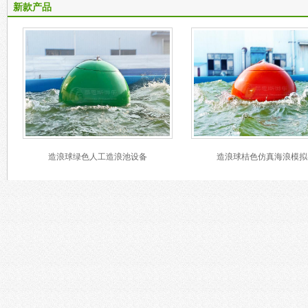
新款产品
造浪球绿色人工造浪池设备
造浪球桔色仿真海浪模拟